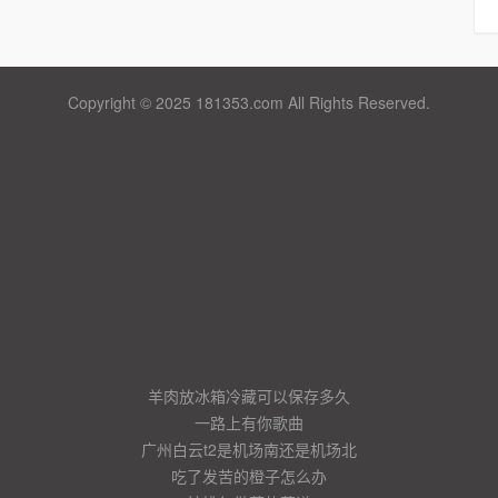
Copyright © 2025 181353.com All Rights Reserved.
羊肉放冰箱冷藏可以保存多久
一路上有你歌曲
广州白云t2是机场南还是机场北
吃了发苦的橙子怎么办